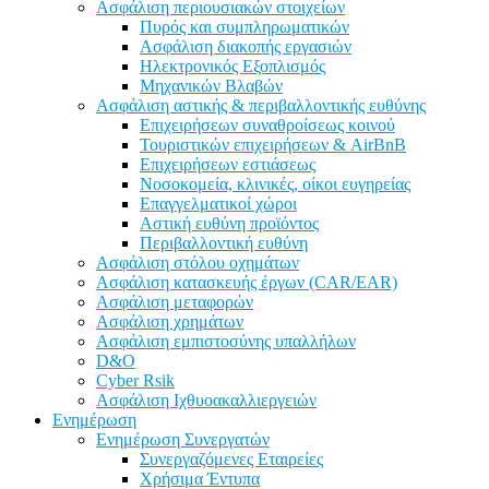
Ασφάλιση περιουσιακών στοιχείων
Πυρός και συμπληρωματικών
Ασφάλιση διακοπής εργασιών
Ηλεκτρονικός Εξοπλισμός
Μηχανικών Βλαβών
Ασφάλιση αστικής & περιβαλλοντικής ευθύνης
Επιχειρήσεων συναθροίσεως κοινού
Τουριστικών επιχειρήσεων & AirBnB
Επιχειρήσεων εστιάσεως
Νοσοκομεία, κλινικές, οίκοι ευγηρείας
Επαγγελματικοί χώροι
Αστική ευθύνη προϊόντος
Περιβαλλοντική ευθύνη
Ασφάλιση στόλου οχημάτων
Ασφάλιση κατασκευής έργων (CAR/EAR)
Ασφάλιση μεταφορών
Ασφάλιση χρημάτων
Ασφάλιση εμπιστοσύνης υπαλλήλων
D&O
Cyber Rsik
Ασφάλιση Iχθυοακαλλιεργειών
Ενημέρωση
Ενημέρωση Συνεργατών
Συνεργαζόμενες Εταιρείες
Χρήσιμα Έντυπα