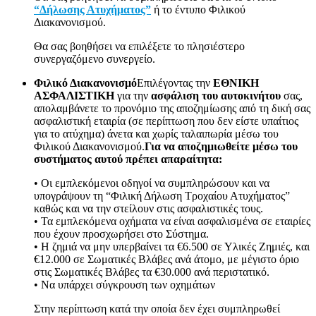
“Δήλωσης Ατυχήματος”
ή το έντυπο Φιλικού
Διακανονισμού.
Θα σας βοηθήσει να επιλέξετε το πλησιέστερο
συνεργαζόμενο συνεργείο.
Φιλικό Διακανονισμό
Επιλέγοντας την
ΕΘΝΙΚΗ
ΑΣΦΑΛΙΣΤΙΚΗ
για την
ασφάλιση του αυτοκινήτου
σας,
απολαμβάνετε το προνόμιο της αποζημίωσης από τη δική σας
ασφαλιστική εταιρία (σε περίπτωση που δεν είστε υπαίτιος
για το ατύχημα) άνετα και χωρίς ταλαιπωρία μέσω του
Φιλικού Διακανονισμού.
Για να αποζημιωθείτε μέσω του
συστήματος αυτού πρέπει απαραίτητα:
• Οι εμπλεκόμενοι οδηγοί να συμπληρώσουν και να
υπογράψουν τη “Φιλική Δήλωση Τροχαίου Ατυχήματος”
καθώς και να την στείλουν στις ασφαλιστικές τους.
• Τα εμπλεκόμενα οχήματα να είναι ασφαλισμένα σε εταιρίες
που έχουν προσχωρήσει στο Σύστημα.
• Η ζημιά να μην υπερβαίνει τα €6.500 σε Υλικές Ζημιές, και
€12.000 σε Σωματικές Βλάβες ανά άτομο, με μέγιστο όριο
στις Σωματικές Βλάβες τα €30.000 ανά περιστατικό.
• Να υπάρχει σύγκρουση των οχημάτων
Στην περίπτωση κατά την οποία δεν έχει συμπληρωθεί