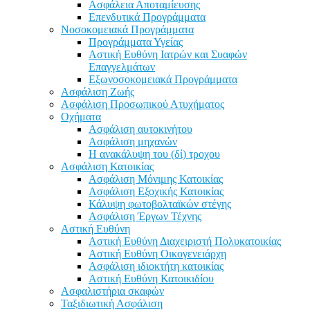
Ασφάλεια Αποταμίευσης
Επενδυτικά Προγράμματα
Νοσοκομειακά Προγράμματα
Προγράμματα Υγείας
Αστική Ευθύνη Ιατρών και Συαφών
Επαγγελμάτων
Εξωνοσοκομειακά Προγράμματα
Ασφάλιση Ζωής
Ασφάλιση Προσωπικού Ατυχήματος
Οχήματα
Ασφάλιση αυτοκινήτου
Ασφάλιση μηχανών
Η ανακάλυψη του (δί) τροχου
Ασφάλιση Κατοικίας
Ασφάλιση Μόνιμης Κατοικίας
Ασφάλιση Εξοχικής Κατοικίας
Κάλυψη φωτοβολταϊκών στέγης
Ασφάλιση Έργων Τέχνης
Αστική Ευθύνη
Αστική Ευθύνη Διαχειριστή Πολυκατοικίας
Αστική Ευθύνη Οικογενειάρχη
Ασφάλιση ιδιοκτήτη κατοικίας
Αστική Ευθύνη Κατοικιδίου
Ασφαλιστήρια σκαφών
Ταξιδιωτική Ασφάλιση