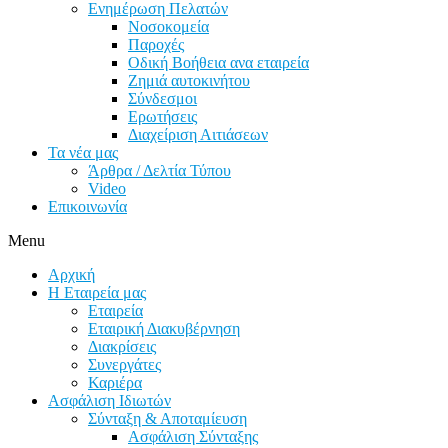
Ενημέρωση Πελατών
Νοσοκομεία
Παροχές
Οδική Βοήθεια ανα εταιρεία
Ζημιά αυτοκινήτου
Σύνδεσμοι
Ερωτήσεις
Διαχείριση Αιτιάσεων
Τα νέα μας
Άρθρα / Δελτία Τύπου
Video
Επικοινωνία
Menu
Αρχική
Η Εταιρεία μας
Εταιρεία
Εταιρική Διακυβέρνηση
Διακρίσεις
Συνεργάτες
Καριέρα
Ασφάλιση Ιδιωτών
Σύνταξη & Αποταμίευση
Ασφάλιση Σύνταξης