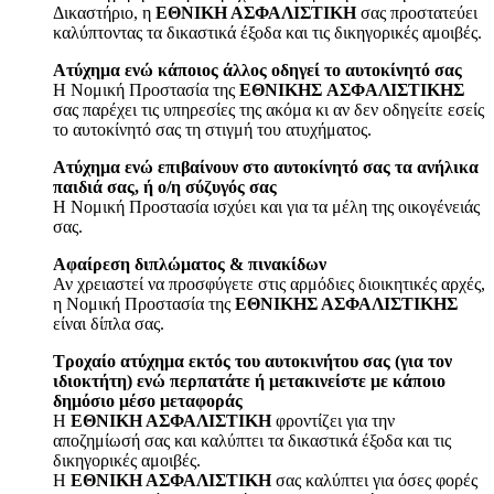
Δικαστήριο, η
ΕΘΝΙΚΗ ΑΣΦΑΛΙΣΤΙΚΗ
σας προστατεύει
καλύπτοντας τα δικαστικά έξοδα και τις δικηγορικές αμοιβές.
Ατύχημα ενώ κάποιος άλλος οδηγεί το αυτοκίνητό σας
H Νομική Προστασία της
EΘNIKHΣ AΣΦAΛIΣTIKHΣ
σας παρέχει τις υπηρεσίες της ακόμα κι αν δεν οδηγείτε εσείς
το αυτοκίνητό σας τη στιγμή του ατυχήματος.
Ατύχημα ενώ επιβαίνουν στο αυτοκίνητό σας τα ανήλικα
παιδιά σας, ή ο/η σύζυγός σας
Η Νομική Προστασία ισχύει και για τα μέλη της οικογένειάς
σας.
Αφαίρεση διπλώματος & πινακίδων
Αν χρειαστεί να προσφύγετε στις αρμόδιες διοικητικές αρχές,
η Νομική Προστασία της
ΕΘΝΙΚΗΣ ΑΣΦΑΛΙΣΤΙΚΗΣ
είναι δίπλα σας.
Τροχαίο ατύχημα εκτός του αυτοκινήτου σας (για τον
ιδιοκτήτη) ενώ περπατάτε ή μετακινείστε με κάποιο
δημόσιο μέσο μεταφοράς
Η
ΕΘΝΙΚΗ ΑΣΦΑΛΙΣΤΙΚΗ
φροντίζει για την
αποζημίωσή σας και καλύπτει τα δικαστικά έξοδα και τις
δικηγορικές αμοιβές.
Η
ΕΘΝΙΚΗ ΑΣΦΑΛΙΣΤΙΚΗ
σας καλύπτει για όσες φορές