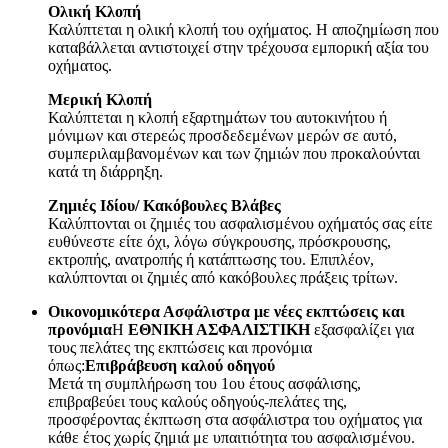
Ολική Κλοπή
Καλύπτεται η ολική κλοπή του οχήματος. Η αποζημίωση που
καταβάλλεται αντιστοιχεί στην τρέχουσα εμπορική αξία του
οχήματος.
Μερική Κλοπή
Καλύπτεται η κλοπή εξαρτημάτων του αυτοκινήτου ή
μόνιμων και στερεώς προσδεδεμένων μερών σε αυτό,
συμπεριλαμβανομένων και των ζημιών που προκαλούνται
κατά τη διάρρηξη.
Ζημιές Ιδίου/ Κακόβουλες Βλάβες
Καλύπτονται οι ζημιές του ασφαλισμένου οχήματός σας είτε
ευθύνεστε είτε όχι, λόγω σύγκρουσης, πρόσκρουσης,
εκτροπής, ανατροπής ή κατάπτωσης του. Επιπλέον,
καλύπτονται οι ζημιές από κακόβουλες πράξεις τρίτων.
Οικονομικότερα Ασφάλιστρα με νέες εκπτώσεις και
προνόμια
Η
ΕΘΝΙΚΗ ΑΣΦΑΛΙΣΤΙΚΗ
εξασφαλίζει για
τους πελάτες της εκπτώσεις και προνόμια
όπως:
Επιβράβευση καλού οδηγού
Μετά τη συμπλήρωση του 1ου έτους ασφάλισης,
επιβραβεύει τους καλούς οδηγούς-πελάτες της,
προσφέροντας έκπτωση στα ασφάλιστρα του οχήματος για
κάθε έτος χωρίς ζημιά με υπαιτιότητα του ασφαλισμένου.