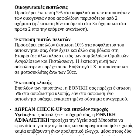
Οικογενειακές εκπτώσεις
Προσφέρει έκπτωση 5% στα ασφάλιστρα των αυτοκινήτων
των οικογενειών που ασφαλίζουν περισσότερα από 2
οχήματα (η έκπτωση δίνεται άμεσα στο 3ο όχημα και στα
πρώτα 2 από την επόμενη ανανέωση).
Έκπτωση πιστών πελατών
Προσφέρει επιπλέον έκπτωση 10% στα ασφάλιστρα του
αυτοκινήτου σας, όταν έχετε και άλλο συμβόλαιο στη
Εταιρία (σε άλλο κλάδο εκτός των συμβολαίων Ομαδικών
Ασφαλίσεων και Πιστώσεων). Η έκπτωση αυτή των
ασφαλίστρων παρέχεται σε Επιβατηγά Ι.Χ. αυτοκίνητα και
σε μοτοσυκλέτες άνω των 50cc.
Έκπτωση κλοπής
Επιπλέον των παραπάνω, η ΕΘΝΙΚΗ σας παρέχει έκπτωση
5% στα ασφάλιστρα κλοπής, εάν στο ασφαλισμένο
αυτοκίνητο υπάρχει εγκατεστημένο σύστημα συναγερμού.
ΔΩΡΕΑΝ CHECK-UP και επιπλέον παροχές
Υγείας
Εσείς ασφαλίζετε το όχημά σας, η
ΕΘΝΙΚΗ
ΑΣΦΑΛΙΣΤΙΚΗ
προσέχει την Υγεία σας! Μπορείτε να
φροντίσετε για την υγεία σας και να πραγματοποιήσετε χωρίς
καμία επιβάρυνση έναν προληπτικό έλεγχο, μέσα στους δύο