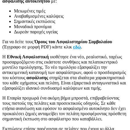
ασφάλισης αυτοκινήτου
με:
Μειωμένες τιμές
Αναβαθμισμένες καλύψεις
Σημαντικές εκπτώσεις
Μοναδικά προνόμια
Δωρεάν παροχές υγείας
Για να δείτε τους
Όρους του Ασφαλιστηρίου Συμβολαίου
(Έγγραφο σε μορφή PDF) κάντε κλικ
εδώ
.
Η
Εθνική Ασφαλιστική
υιοθέτησε ένα νέο, ρεαλιστικό, ταχέως
προσαρμοζόμενο στις εκάστοτε συνθήκες και πελατοκεντρικό
μοντέλο τιμολόγησης. Το νέο τιμολόγιο εξασφαλίζει την
αντικειμενική κατανομή των ασφαλίστρων, αφού ο προσδιορισμός
του κόστους
ασφάλισης
στηρίζεται στα ιδιαίτερα χαρακτηριστικά
του κάθε οχήματος και πελάτη. Είναι εξαιρετικά ανταγωνιστικό και
εξασφαλίζει ιδανικό συνδυασμό καλύψεων και τιμής.
Η Εταιρία προχωρά ένα ακόμη βήμα μπροστά, επιβραβεύοντας
τους πιστούς της πελάτες και προσεκτικούς οδηγούς. Σε κάθε
ετήσια ανανέωση και εφόσον το ασφαλισμένο αυτοκίνητο δεν έχει
προκαλέσει ζημιές ανταμείβει τον πελάτη προσφέροντας πρόσθετη
σημαντική έκπτωση στο ασφάλιστρο που καταβάλλει.
Εκπτώσεις επίσης παρέχονται σε πελάτες που έχουν κι άλλα