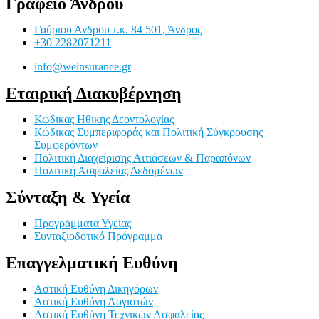
Γραφείο Άνδρου
Γαύριου Άνδρου τ.κ. 84 501, Άνδρος
+30 2282071211
info@weinsurance.gr
Εταιρική Διακυβέρνηση
Κώδικας Ηθικής Δεοντολογίας
Κώδικας Συμπεριφοράς και Πολιτική Σύγκρουσης
Συμφερόντων
Πολιτική Διαχείρισης Αιτιάσεων & Παραπόνων
Πολιτική Ασφαλείας Δεδομένων
Σύνταξη & Υγεία
Προγράμματα Υγείας
Συνταξιοδοτικό Πρόγραμμα
Επαγγελματική Ευθύνη
Αστική Ευθύνη Δικηγόρων
Αστική Ευθύνη Λογιστών
Αστική Ευθύνη Τεχνικών Ασφαλείας