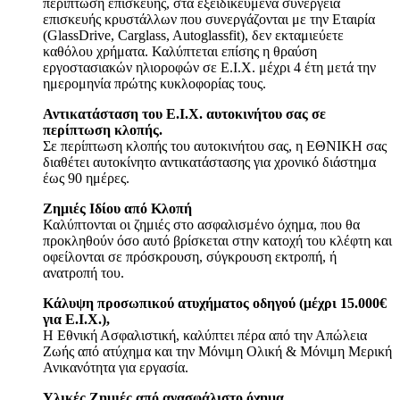
περίπτωση επισκευής, στα εξειδικευμένα συνεργεία
επισκευής κρυστάλλων που συνεργάζονται με την Εταιρία
(GlassDrive, Carglass, Autoglassfit), δεν εκταμιεύετε
καθόλου χρήματα. Καλύπτεται επίσης η θραύση
εργοστασιακών ηλιοροφών σε Ε.Ι.Χ. μέχρι 4 έτη μετά την
ημερομηνία πρώτης κυκλοφορίας τους.
Αντικατάσταση του Ε.Ι.Χ. αυτοκινήτου σας σε
περίπτωση κλοπής.
Σε περίπτωση κλοπής του αυτοκινήτου σας, η ΕΘΝΙΚΗ σας
διαθέτει αυτοκίνητο αντικατάστασης για χρονικό διάστημα
έως 90 ημέρες.
Ζημιές Ιδίου από Κλοπή
Καλύπτονται οι ζημιές στο ασφαλισμένο όχημα, που θα
προκληθούν όσο αυτό βρίσκεται στην κατοχή του κλέφτη και
οφείλονται σε πρόσκρουση, σύγκρουση εκτροπή, ή
ανατροπή του.
Κάλυψη προσωπικού ατυχήματος οδηγού (μέχρι 15.000€
για Ε.Ι.Χ.),
Η Εθνική Ασφαλιστική, καλύπτει πέρα από την Απώλεια
Ζωής από ατύχημα και την Μόνιμη Ολική & Μόνιμη Μερική
Ανικανότητα για εργασία.
Υλικές Ζημιές από ανασφάλιστο όχημα