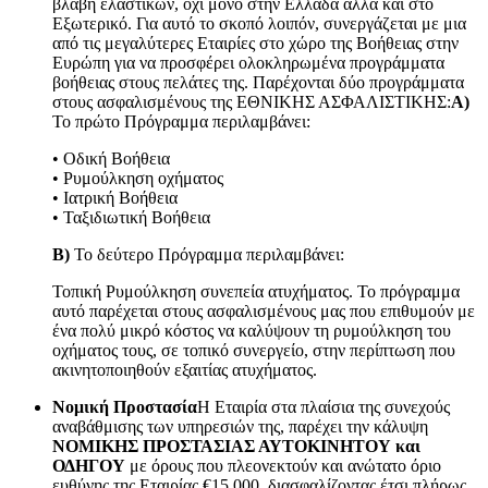
βλάβη ελαστικών, όχι μόνο στην Ελλάδα αλλά και στο
Εξωτερικό. Για αυτό το σκοπό λοιπόν, συνεργάζεται με μια
από τις μεγαλύτερες Εταιρίες στο χώρο της Βοήθειας στην
Ευρώπη για να προσφέρει ολοκληρωμένα προγράμματα
βοήθειας στους πελάτες της. Παρέχονται δύο προγράμματα
στους ασφαλισμένους της ΕΘΝΙΚΗΣ ΑΣΦΑΛΙΣΤΙΚΗΣ:
Α)
Το πρώτο Πρόγραμμα περιλαμβάνει:
• Οδική Βοήθεια
• Ρυμούλκηση οχήματος
• Ιατρική Βοήθεια
• Ταξιδιωτική Βοήθεια
Β)
Το δεύτερο Πρόγραμμα περιλαμβάνει:
Τοπική Ρυμούλκηση συνεπεία ατυχήματος. Το πρόγραμμα
αυτό παρέχεται στους ασφαλισμένους μας που επιθυμούν με
ένα πολύ μικρό κόστος να καλύψουν τη ρυμούλκηση του
οχήματος τους, σε τοπικό συνεργείο, στην περίπτωση που
ακινητοποιηθούν εξαιτίας ατυχήματος.
Νομική Προστασία
Η Εταιρία στα πλαίσια της συνεχούς
αναβάθμισης των υπηρεσιών της, παρέχει την κάλυψη
ΝΟΜΙΚΗΣ ΠΡΟΣΤΑΣΙΑΣ ΑΥΤΟΚΙΝΗΤΟΥ και
ΟΔΗΓΟΥ
με όρους που πλεονεκτούν και ανώτατο όριο
ευθύνης της Εταιρίας €15.000, διασφαλίζοντας έτσι πλήρως