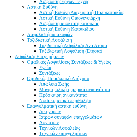
Ασφάλιση Έργων Τέχνης
Αστική Ευθύνη
Αστική Ευθύνη Διαχειριστή Πολυκατοικίας
Αστική Ευθύνη Οικογενειάρχη
Ασφάλιση ιδιοκτήτη κατοικίας
Αστική Ευθύνη Κατοικιδίου
Ασφαλιστήρια σκαφών
Ταξιδιωτική Ασφάλιση
Ταξιδιωτική Ασφάλιση Ανά Ατομο
Ταξιδιωτική Ασφάλιση (Ετήσια)
Ασφάλιση Επιχειρήσεων
Ομαδικές Ασφαλίσεις Συντάξεως & Υγείας
Υγείας
Συντάξεως
Ομαδικός Προσωπικό Ατύχημα
Απώλεια Ζωής
Μόνιμη ολική η μερική ανικανότητα
Πρόσκαιρη ανικανότητα
Νοσοκομειακή περίθαλψη
Επαγγελματική αστική ευθύνη
Δικηγόρων
Ιατρών συναφών επαγγελμάτων
Λογιστών
Τεχνικών Ασφαλείας
Τεχνικών επαγγελμάτων