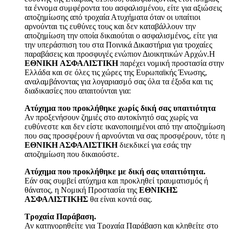
τα έννομα συμφέροντα του ασφαλισμένου, είτε για αξιώσεις
αποζημίωσης από τροχαία Ατυχήματα όταν οι υπαίτιοι
αρνούνται τις ευθύνες τους και δεν καταβάλλουν την
αποζημίωση την οποία δικαιούται ο ασφαλισμένος, είτε για
την υπεράσπιση του στα Ποινικά Δικαστήρια για τροχαίες
παραβάσεις και προσφυγές ενώπιον Διοικητικών Αρχών.H
EΘΝΙΚΗ AΣΦΑΛΙΣΤΙΚΗ
παρέχει νομική προστασία στην
Eλλάδα και σε όλες τις χώρες της Eυρωπαϊκής Ένωσης,
αναλαμβάνοντας για λογαριασμό σας όλα τα έξοδα και τις
διαδικασίες που απαιτούνται για:
Ατύχημα που προκλήθηκε χωρίς δική σας υπαιτιότητα
Αν προξενήσουν ζημιές στο αυτοκίνητό σας χωρίς να
ευθύνεστε και δεν είστε ικανοποιημένοι από την αποζημίωση
που σας προσφέρουν ή αρνούνται να σας προσφέρουν, τότε η
ΕΘΝΙΚΗ ΑΣΦΑΛΙΣΤΙΚΗ
διεκδικεί για εσάς την
αποζημίωση που δικαιούστε.
Ατύχημα που προκλήθηκε με δική σας υπαιτιότητα.
Εάν σας συμβεί ατύχημα και προκληθεί τραυματισμός ή
θάνατος, η Νομική Προστασία της
ΕΘΝΙΚΗΣ
ΑΣΦΑΛΙΣΤΙΚΗΣ
θα είναι κοντά σας.
Τροχαία Παράβαση.
Αν κατηγορηθείτε για Τροχαία Παράβαση και κληθείτε στο