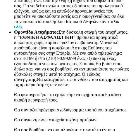
πρώτους μήνες από την έναρξη ισχύος του ασφαλιστηρίου
σας. Για να δείτε αναλυτικά τις εξετάσεις του προληπτικού
ελέγχου, καθώς και τα επιπλέον προνόμια υγείας που
μπορείτε να απολαύσετε εσείς και η οικογένειά σας σε όλα
τα νοσοκομεία του Ομίλου Ιατρικού Αθηνών κάντε κλικ
εδώ
.
Φροντίδα Ατυχήματος
Στη δύσκολη στιγμή του ατυχήματος,
η
“ΕΘΝΙΚΗ ΑΣΦΑΛΙΣΤΙΚΗ”
βρίσκεται πραγματικά
δίπλα σας χωρίς καμία επιπλέον επιβάρυνση. Μοναδική
προϋπόθεση είναι η ασφάλιση Αστικής Ευθύνης του
αυτοκινήτου σας στην Εταιρία. Με ένα απλό τηλεφώνημα
στο 18189 ή στο (210) 90.99.999 ένας εξειδικευμένος,
εξουσιοδοτημένος συνεργάτης της Εταιρίας θα βρίσκεται
δίπλα σας, για να σας βοηθήσει να αντιμετωπίσετε τις πρώτες
δύσκολες στιγμές μετά το ατύχημα. Ο ειδικός
συνεργάτης:Θα καταγράψει τις συνθήκες του ατυχήματος και
τις προτεραιότητες των οδών.
Θα φωτογραφήσει τα εμπλεκόμενα οχήματα και θα κάνει
ακριβή περιγραφή τους.
Θα συντάξει πρόχειρο σχεδιάγραμμα του τόπου ατυχήματος.
Θα συγκεντρώσει στοιχεία τυχόν μαρτύρων.
Θα σας βοηθήσει να συμπληρώσετε σωστά το έντυπο