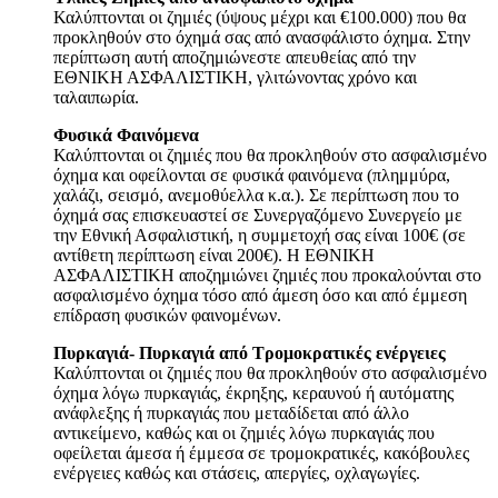
Καλύπτονται οι ζημιές (ύψους μέχρι και €100.000) που θα
προκληθούν στο όχημά σας από ανασφάλιστο όχημα. Στην
περίπτωση αυτή αποζημιώνεστε απευθείας από την
ΕΘΝΙΚΗ ΑΣΦΑΛΙΣΤΙΚΗ, γλιτώνοντας χρόνο και
ταλαιπωρία.
Φυσικά Φαινόμενα
Καλύπτονται οι ζημιές που θα προκληθούν στο ασφαλισμένο
όχημα και οφείλονται σε φυσικά φαινόμενα (πλημμύρα,
χαλάζι, σεισμό, ανεμοθύελλα κ.α.). Σε περίπτωση που το
όχημά σας επισκευαστεί σε Συνεργαζόμενο Συνεργείο με
την Εθνική Ασφαλιστική, η συμμετοχή σας είναι 100€ (σε
αντίθετη περίπτωση είναι 200€). Η ΕΘΝΙΚΗ
ΑΣΦΑΛΙΣΤΙΚΗ αποζημιώνει ζημιές που προκαλούνται στο
ασφαλισμένο όχημα τόσο από άμεση όσο και από έμμεση
επίδραση φυσικών φαινομένων.
Πυρκαγιά- Πυρκαγιά από Τρομοκρατικές ενέργειες
Καλύπτονται οι ζημιές που θα προκληθούν στο ασφαλισμένο
όχημα λόγω πυρκαγιάς, έκρηξης, κεραυνού ή αυτόματης
ανάφλεξης ή πυρκαγιάς που μεταδίδεται από άλλο
αντικείμενο, καθώς και οι ζημιές λόγω πυρκαγιάς που
οφείλεται άμεσα ή έμμεσα σε τρομοκρατικές, κακόβουλες
ενέργειες καθώς και στάσεις, απεργίες, οχλαγωγίες.