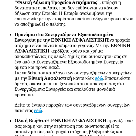
“Φιλική Δήλωση Τροχαίου Ατυχήματος”
, υπάρχει η
δυνατότητα οι πελάτες που δεν ευθύνονται να κάνουν
δήλωση στην Εταιρία. Η Εταιρία αναλαμβάνει την
επικοινωνία με την εταιρία του υπαίτιου οδηγού προκειμένου
να αποζημιωθεί ο πελάτης.
Προνόμια στα Συνεργαζόμενα Εξουσιοδοτημένα
Συνεργεία με την ΕΘΝΙΚΗ ΑΣΦΑΛΙΣΤΙΚΗ
Ένα τροχαίο
ατύχημα είναι πάντα δυσάρεστο γεγονός. Με την
ΕΘΝΙΚΗ
ΑΣΦΑΛΙΣΤΙΚΗ
κερδίζετε χρόνο και χρήμα
αποκαθιστώντας τις υλικές ζημιές του αυτοκινήτου σας σε
ένα από τα Συνεργαζόμενα Εξουσιοδοτημένα Συνεργεία
άμεσα και προνομιακά.
Για να δείτε τον κατάλογο των συνεργαζόμενων συνεργείων
με την
Εθνική Ασφαλιστική
κάντε κλικ
εδώ
.
Επισκευάστε
άμεσα, οικονομικά και ξένοιαστα το αυτοκίνητό σας στα
Συνεργαζόμενα Συνεργεία και απολαύστε μοναδικά
προνόμια.
Δείτε το έντυπο παροχών των συνεργαζόμενων συνεργείων
πατώντας
εδώ
.
Οδική Βοήθεια
Η
ΕΘΝΙΚΗ ΑΣΦΑΛΙΣΤΙΚΗ
φροντίζει για
σας ακόμη και στην περίπτωση που ακινητοποιηθεί το
αυτοκίνητό σας από τροχαίο ατύχημα, βλάβη καθώς και