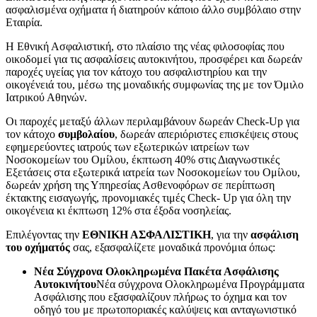
ασφαλισμένα οχήματα ή διατηρούν κάποιο άλλο συμβόλαιο στην
Εταιρία.
Η Εθνική Ασφαλιστική, στο πλαίσιο της νέας φιλοσοφίας που
οικοδομεί για τις ασφαλίσεις αυτοκινήτου, προσφέρει και δωρεάν
παροχές υγείας για τον κάτοχο του ασφαλιστηρίου και την
οικογένειά του, μέσω της μοναδικής συμφωνίας της με τον Όμιλο
Ιατρικού Αθηνών.
Οι παροχές μεταξύ άλλων περιλαμβάνουν δωρεάν Check-Up για
τον κάτοχο
συμβολαίου
, δωρεάν απεριόριστες επισκέψεις στους
εφημερεύοντες ιατρούς των εξωτερικών ιατρείων των
Νοσοκομείων του Ομίλου, έκπτωση 40% στις Διαγνωστικές
Εξετάσεις στα εξωτερικά ιατρεία των Νοσοκομείων του Ομίλου,
δωρεάν χρήση της Υπηρεσίας Ασθενοφόρων σε περίπτωση
έκτακτης εισαγωγής, προνομιακές τιμές Check- Up για όλη την
οικογένεια κι έκπτωση 12% στα έξοδα νοσηλείας.
Επιλέγοντας την
ΕΘΝΙΚΗ ΑΣΦΑΛΙΣΤΙΚΗ
, για την
ασφάλιση
του οχήματός
σας, εξασφαλίζετε μοναδικά προνόμια όπως:
Νέα Σύγχρονα Ολοκληρωμένα Πακέτα Ασφάλισης
Αυτοκινήτου
Νέα σύγχρονα Ολοκληρωμένα Προγράμματα
Ασφάλισης που εξασφαλίζουν πλήρως το όχημα και τον
οδηγό του με πρωτοποριακές καλύψεις και ανταγωνιστικό