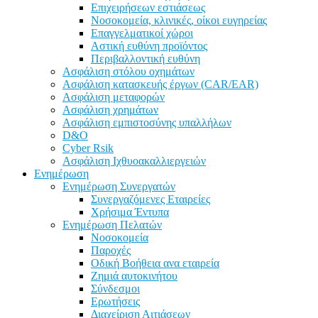
Επιχειρήσεων εστιάσεως
Νοσοκομεία, κλινικές, οίκοι ευγηρείας
Επαγγελματικοί χώροι
Αστική ευθύνη προϊόντος
Περιβαλλοντική ευθύνη
Ασφάλιση στόλου οχημάτων
Ασφάλιση κατασκευής έργων (CAR/EAR)
Ασφάλιση μεταφορών
Ασφάλιση χρημάτων
Ασφάλιση εμπιστοσύνης υπαλλήλων
D&O
Cyber Rsik
Ασφάλιση Iχθυοακαλλιεργειών
Ενημέρωση
Ενημέρωση Συνεργατών
Συνεργαζόμενες Εταιρείες
Χρήσιμα Έντυπα
Ενημέρωση Πελατών
Νοσοκομεία
Παροχές
Οδική Βοήθεια ανα εταιρεία
Ζημιά αυτοκινήτου
Σύνδεσμοι
Ερωτήσεις
Διαχείριση Αιτιάσεων