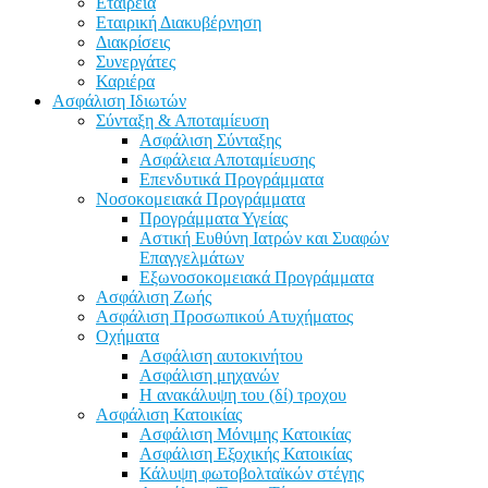
Εταιρεία
Εταιρική Διακυβέρνηση
Διακρίσεις
Συνεργάτες
Καριέρα
Ασφάλιση Ιδιωτών
Σύνταξη & Αποταμίευση
Ασφάλιση Σύνταξης
Ασφάλεια Αποταμίευσης
Επενδυτικά Προγράμματα
Νοσοκομειακά Προγράμματα
Προγράμματα Υγείας
Αστική Ευθύνη Ιατρών και Συαφών
Επαγγελμάτων
Εξωνοσοκομειακά Προγράμματα
Ασφάλιση Ζωής
Ασφάλιση Προσωπικού Ατυχήματος
Οχήματα
Ασφάλιση αυτοκινήτου
Ασφάλιση μηχανών
Η ανακάλυψη του (δί) τροχου
Ασφάλιση Κατοικίας
Ασφάλιση Μόνιμης Κατοικίας
Ασφάλιση Εξοχικής Κατοικίας
Κάλυψη φωτοβολταϊκών στέγης