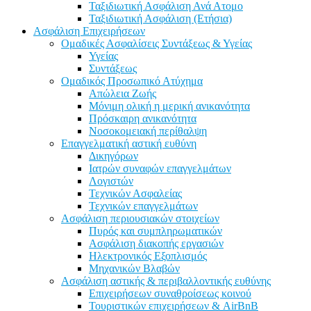
Ταξιδιωτική Ασφάλιση Ανά Ατομο
Ταξιδιωτική Ασφάλιση (Ετήσια)
Ασφάλιση Επιχειρήσεων
Ομαδικές Ασφαλίσεις Συντάξεως & Υγείας
Υγείας
Συντάξεως
Ομαδικός Προσωπικό Ατύχημα
Απώλεια Ζωής
Μόνιμη ολική η μερική ανικανότητα
Πρόσκαιρη ανικανότητα
Νοσοκομειακή περίθαλψη
Επαγγελματική αστική ευθύνη
Δικηγόρων
Ιατρών συναφών επαγγελμάτων
Λογιστών
Τεχνικών Ασφαλείας
Τεχνικών επαγγελμάτων
Ασφάλιση περιουσιακών στοιχείων
Πυρός και συμπληρωματικών
Ασφάλιση διακοπής εργασιών
Ηλεκτρονικός Εξοπλισμός
Μηχανικών Βλαβών
Ασφάλιση αστικής & περιβαλλοντικής ευθύνης
Επιχειρήσεων συναθροίσεως κοινού
Τουριστικών επιχειρήσεων & AirBnB