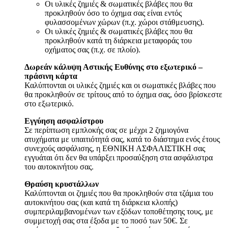
Οι υλικές ζημιές & σωματικές βλάβες που θα
προκληθούν όσο το όχημα σας είναι εντός
φυλασσομένων χώρων (π.χ. χώροι στάθμευσης).
Οι υλικές ζημιές & σωματικές βλάβες που θα
προκληθούν κατά τη διάρκεια μεταφοράς του
οχήματος σας (π.χ. σε πλοίο).
Δωρεάν κάλυψη Αστικής Ευθύνης στο εξωτερικό –
πράσινη κάρτα
Καλύπτονται οι υλικές ζημιές και οι σωματικές βλάβες που
θα προκληθούν σε τρίτους από το όχημα σας, όσο βρίσκεστε
στο εξωτερικό.
Εγγύηση ασφαλίστρου
Σε περίπτωση εμπλοκής σας σε μέχρι 2 ζημιογόνα
ατυχήματα με υπαιτιότητά σας, κατά το διάστημα ενός έτους
συνεχούς ασφάλισης, η ΕΘΝΙΚΗ ΑΣΦΑΛΙΣΤΙΚΗ σας
εγγυάται ότι δεν θα υπάρξει προσαύξηση στα ασφάλιστρα
του αυτοκινήτου σας.
Θραύση κρυστάλλων
Καλύπτονται οι ζημιές που θα προκληθούν στα τζάμια του
αυτοκινήτου σας (και κατά τη διάρκεια κλοπής)
συμπεριλαμβανομένων των εξόδων τοποθέτησης τους, με
συμμετοχή σας στα έξοδα με το ποσό των 50€. Σε