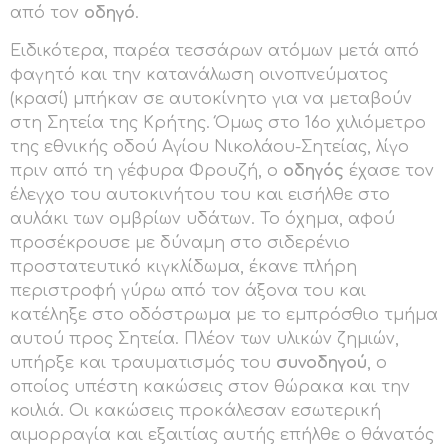
από τον
οδηγό
.
Ειδικότερα, παρέα τεσσάρων ατόμων μετά από
φαγητό και την κατανάλωση οινοπνεύματος
(κρασί) μπήκαν σε αυτοκίνητο για να μεταβούν
στη Σητεία της Κρήτης. Όμως στο 16ο χιλιόμετρο
της εθνικής οδού Αγίου Νικολάου-Σητείας, λίγο
πριν από τη γέφυρα Φρουζή, ο
οδηγός
έχασε τον
έλεγχο του αυτοκινήτου του και εισήλθε στο
αυλάκι των ομβρίων υδάτων. Το όχημα, αφού
προσέκρουσε με δύναμη στο σιδερένιο
προστατευτικό κιγκλίδωμα, έκανε πλήρη
περιστροφή γύρω από τον άξονα του και
κατέληξε στο οδόστρωμα με το εμπρόσθιο τμήμα
αυτού προς Σητεία. Πλέον των υλικών ζημιών,
υπήρξε και τραυματισμός του
συνοδηγού
, ο
οποίος υπέστη κακώσεις στον θώρακα και την
κοιλιά. Οι κακώσεις προκάλεσαν εσωτερική
αιμορραγία και εξαιτίας αυτής επήλθε ο θάνατός