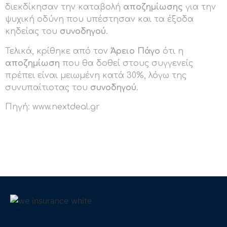
διεκδίκησαν την καταβολή
αποζημίωσης
για την
ψυχική οδύνη που υπέστησαν και τα έξοδα
κηδείας του
συνοδηγού
.
Τελικά, κρίθηκε από τον
Άρειο Πάγο
ότι η
αποζημίωση
που θα δοθεί στους συγγενείς
πρέπει είναι μειωμένη κατά 30%, λόγω της
συνυπαίτιοτας του
συνοδηγού
.
Πηγή: www.nextdeal.gr