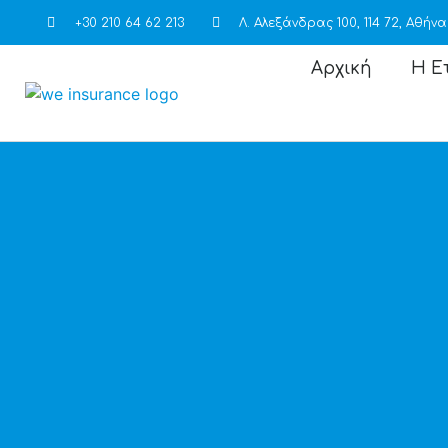
+30 210 64 62 213
Λ. Αλεξάνδρας 100, 114 72, Αθήνα
Αρχική
Η Ε