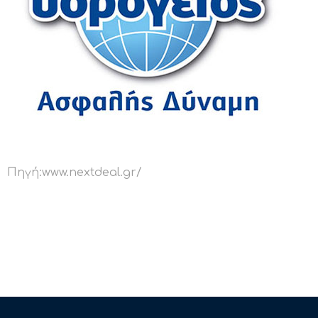
Πηγή:www.nextdeal.gr/