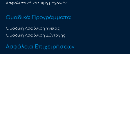
Ασφαλιστική κάλυψη μηχανών
Ομαδικά Προγράμματα
Ομαδική Ασφάλιση Υγείας
Ομαδική Ασφάλιση Σύνταξης
Ασφάλεια Επιχειρήσεων
Ασφάλεια Αστικής Ευθύνης
Συνταξιοδοτικό Πρόγραμμα
Κάλυψη φωτοβολταϊκών εγκαταστάσεων
© We Insurance Agents 2026. All rights reserved.
Powered by Morax Media S.A.