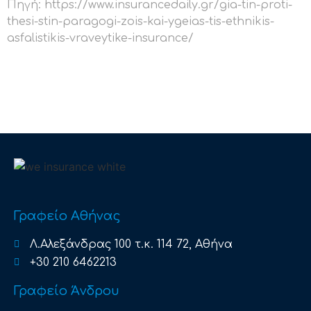
Πηγή: https://www.insurancedaily.gr/gia-tin-proti-
thesi-stin-paragogi-zois-kai-ygeias-tis-ethnikis-
asfalistikis-vraveytike-insurance/
Γραφείο Αθήνας
Λ.Αλεξάνδρας 100 τ.κ. 114 72, Αθήνα
+30 210 6462213
Γραφείο Άνδρου